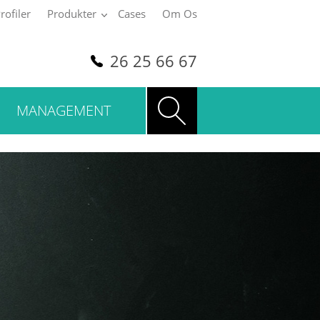
rofiler
Produkter
Cases
Om Os
26 25 66 67
MANAGEMENT