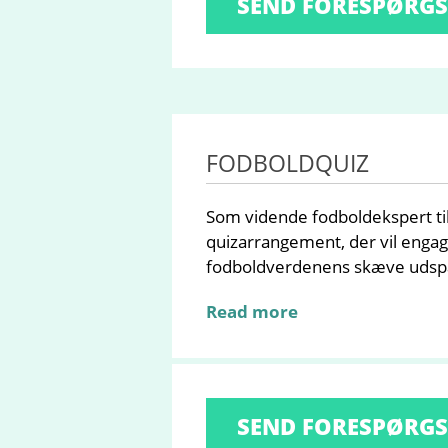
SEND FORESPØRGS
FODBOLDQUIZ
Som vidende fodboldekspert t
quizarrangement, der vil enga
fodboldverdenens skæve udsp
Read more
SEND FORESPØRGS