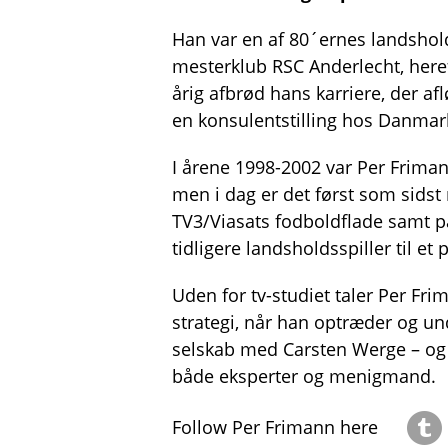
Han var en af 80´ernes landshold
mesterklub RSC Anderlecht, heref
årig afbrød hans karriere, der a
en konsulentstilling hos Danmar
I årene 1998-2002 var Per Frima
men i dag er det først som sids
TV3/Viasats fodboldflade samt p
tidligere landsholdsspiller til e
Uden for tv-studiet taler Per Fr
strategi, når han optræder og un
selskab med Carsten Werge – og 
både eksperter og menigmand.
Follow Per Frimann here