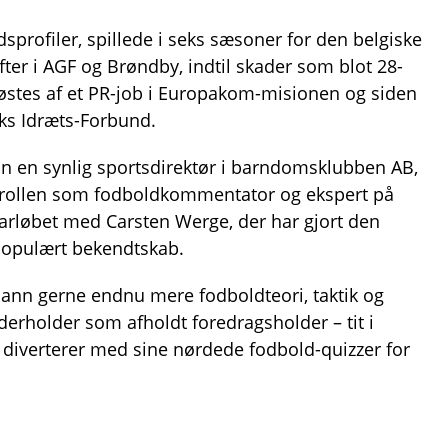
sprofiler, spillede i seks sæsoner for den belgiske
ter i AGF og Brøndby, indtil skader som blot 28-
fløstes af et PR-job i Europakom-misionen og siden
ks Idræts-Forbund.
nn en synlig sportsdirektør i barndomsklubben AB,
t rollen som fodboldkommentator og ekspert på
arløbet med Carsten Werge, der har gjort den
t populært bekendtskab.
imann gerne endnu mere fodboldteori, taktik og
derholder som afholdt foredragsholder – tit i
diverterer med sine nørdede fodbold-quizzer for